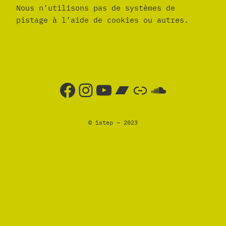
Nous n’utilisons pas de systèmes de
pistage à l’aide de cookies ou autres.
1step sur facebook
Instagram
1step sur Youtube
Bandcamp
1step sur Openage
SoundC
© 1step – 2023