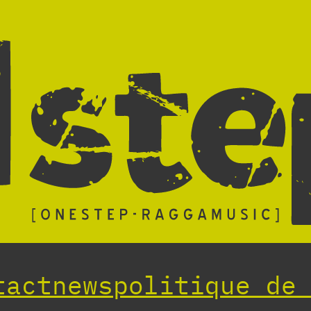
tact
news
politique de